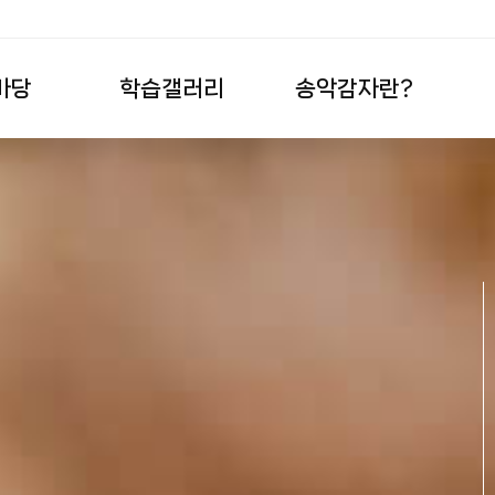
마당
학습갤러리
송악감자란?