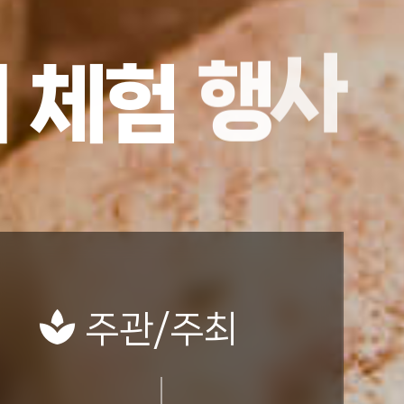
기
체
험
행
사
주관/주최