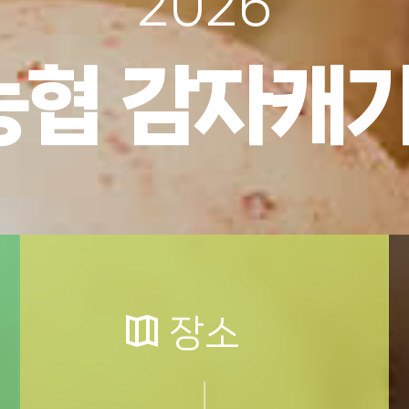
2026
농
협
감
자
캐
장소